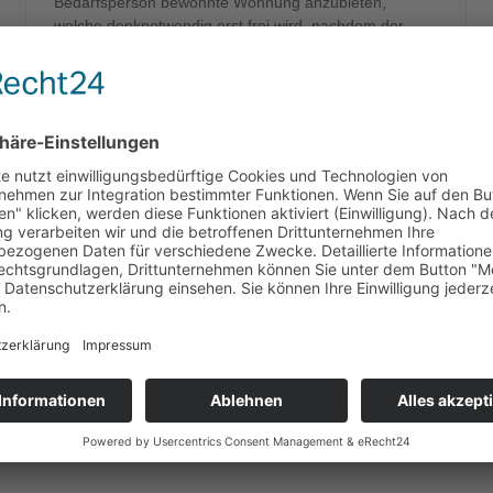
Bedarfsperson bewohnte Wohnung anzubieten,
welche denknotwendig erst frei wird, nachdem der
Mieter aus der gekündigten Wohnung ausgezogen ist
und sodann ein Einzug des Vermieters bzw. der
Bedarfsperson erfolgen kann. Entgegen dem
Landgericht Frankfurt am Main muss sich der
Vermieter somit nicht auf einen „fliegenden
Wohnungswechsel“ mit dem Mieter einlassen und
einen solchen insbesondere auch nicht anbieten.
Weiterlesen