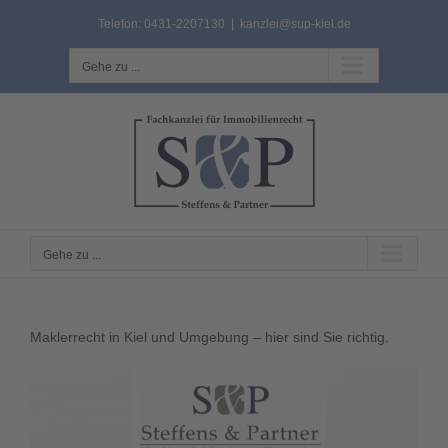
Zum
Telefon: 0431-2207130
|
kanzlei@sup-kiel.de
Inhalt
springen
Gehe zu ...
Gehe zu ...
Maklerrecht in Kiel und Umgebung – hier sind Sie richtig.