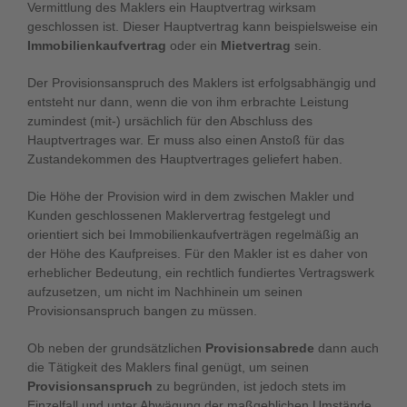
Vermittlung des Maklers ein Hauptvertrag wirksam
geschlossen ist. Dieser Hauptvertrag kann beispielsweise ein
Immobilienkaufvertrag
oder ein
Mietvertrag
sein.
Der Provisionsanspruch des Maklers ist erfolgsabhängig und
entsteht nur dann, wenn die von ihm erbrachte Leistung
zumindest (mit-) ursächlich für den Abschluss des
Hauptvertrages war. Er muss also einen Anstoß für das
Zustandekommen des Hauptvertrages geliefert haben.
Die Höhe der Provision wird in dem zwischen Makler und
Kunden geschlossenen Maklervertrag festgelegt und
orientiert sich bei Immobilienkaufverträgen regelmäßig an
der Höhe des Kaufpreises. Für den Makler ist es daher von
erheblicher Bedeutung, ein rechtlich fundiertes Vertragswerk
aufzusetzen, um nicht im Nachhinein um seinen
Provisionsanspruch bangen zu müssen.
Ob neben der grundsätzlichen
Provisionsabrede
dann auch
die Tätigkeit des Maklers final genügt, um seinen
Provisionsanspruch
zu begründen, ist jedoch stets im
Einzelfall und unter Abwägung der maßgeblichen Umstände