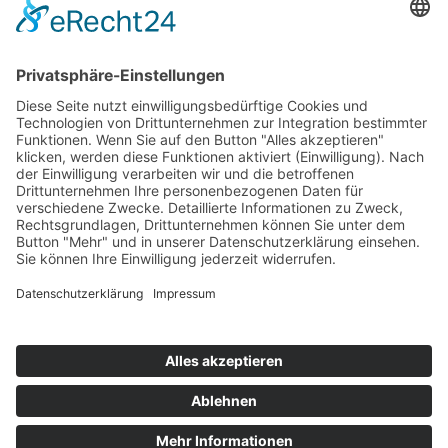
RECHTSGEBIETE
Wir beraten und vertreten Sie insbesondere in folgenden
Rechtsgebieten:
•
Immobilienkaufrecht
•
Bau- und Architektenrecht
•
Gewerberaummietrecht
•
Wohnraummietrecht (exklusiv für Vermieter)
•
Wohnungseigentumsrecht (WEG-Recht)
•
Grundstücksrecht
•
Maklerrecht
•
Werkvertragsrecht
•
Nachbarrecht