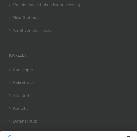
Rechtsanwalt Lukas Braunschweig
Niko Steffens
Arndt von der Heide
KANZLEI
Kanzleiprofil
Sekretariat
Standort
Kontakt
Datenschutz
Impressum