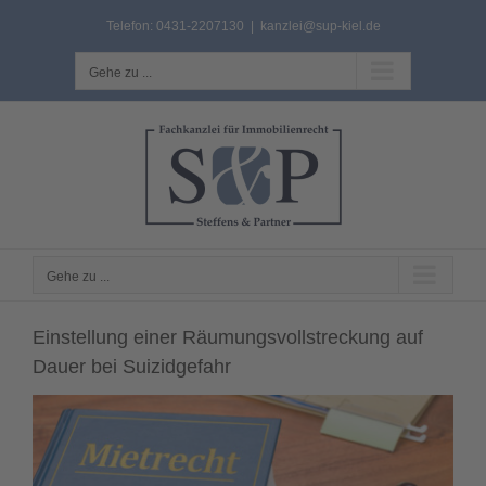
Zum
Telefon: 0431-2207130
|
kanzlei@sup-kiel.de
Inhalt
springen
Gehe zu ...
Gehe zu ...
Einstellung einer Räumungsvollstreckung auf
Dauer bei Suizidgefahr